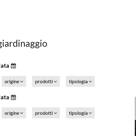
 giardinaggio
data
origine
prodotti
tipologia
data
origine
prodotti
tipologia