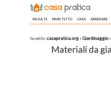
FAI DA TE
MURI TETTO
CASA
ARREDARE
tu sei in :
casapratica.org
»
Giardinaggio
Materiali da gi