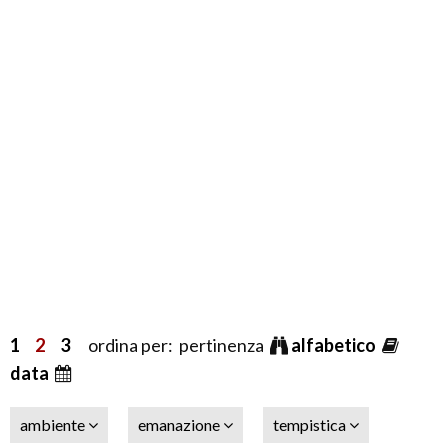
1
2
3
ordina per: pertinenza
alfabetico
data
ambiente
emanazione
tempistica