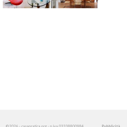
©2026 - casapratica.org - p.iva 03338800984
Pubblicità