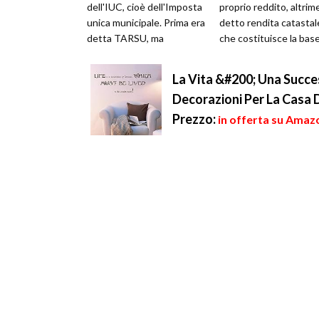
dell'IUC, cioè dell'Imposta
proprio reddito, altrim
unica municipale. Prima era
detto rendita catastal
detta TARSU, ma
che costituisce la bas
mantiene gli stessi
fiscale da utilizzars...
presupposti e l...
La Vita &#200; Una Succe
Decorazioni Per La Casa D
Prezzo:
in offerta su Amazo