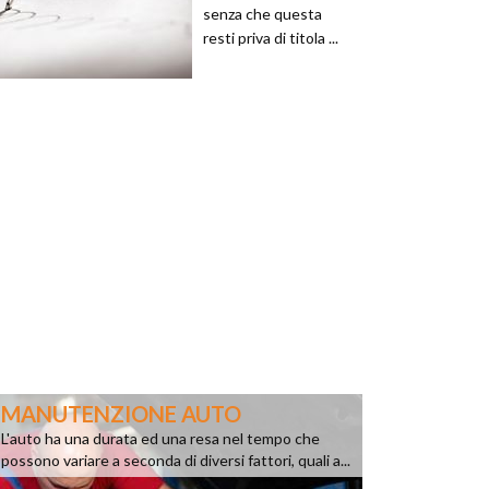
senza che questa
resti priva di titola ...
MANUTENZIONE AUTO
L'auto ha una durata ed una resa nel tempo che
possono variare a seconda di diversi fattori, quali a...