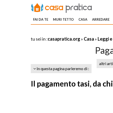
FAI DA TE
MURI TETTO
CASA
ARREDARE
tu sei in :
casapratica.org
»
Casa
»
Leggi e
Paga
altri art
In questa pagina parleremo di :
Il pagamento tasi, da ch