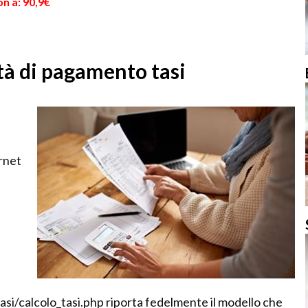
n a: 90,9€
tà di pagamento tasi
l
rnet
si/calcolo_tasi.php riporta fedelmente il modello che