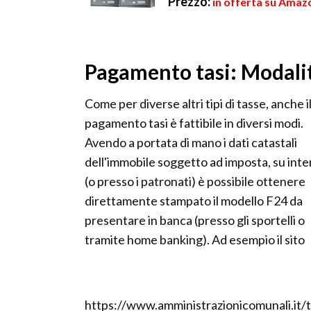
Prezzo:
in offerta su Amazo
Pagamento tasi: Modali
Come per diverse altri tipi di tasse, anche i
pagamento tasi è fattibile in diversi modi.
Avendo a portata di mano i dati catastali
dell'immobile soggetto ad imposta, su inte
(o presso i patronati) è possibile ottenere
direttamente stampato il modello F24 da
presentare in banca (presso gli sportelli o
tramite home banking). Ad esempio il sito
https://www.amministrazionicomunali.it/ta