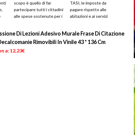
enti
scopo è quello di far
TASI, le imposte da
e,
partecipare tutti i cittadini
pagare rispetto alle
e
alle spese sostenute per i
abitazioni e ai servizi
cosiddetti servizi indi...
comunali. Per non rischiare
di sbagliare...
ssione Di Lezioni Adesivo Murale Frase Di Citazione
ecalcomanie Rimovibili In Vinile 43 * 136 Cm
n a: 12,23€