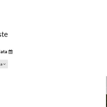
ste
data
ca