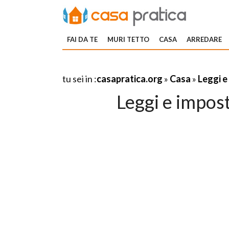
FAI DA TE
MURI TETTO
CASA
ARREDARE
tu sei in :
casapratica.org
»
Casa
»
Leggi e
Leggi e impos