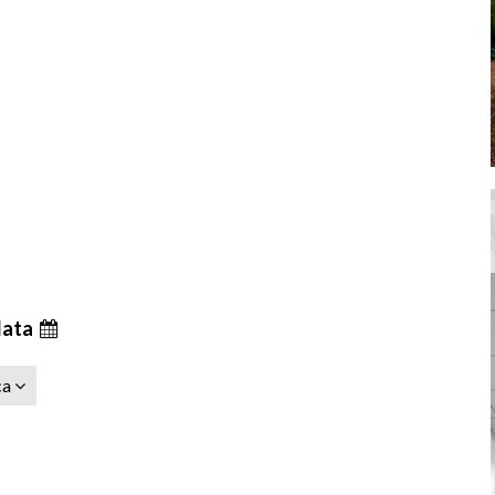
data
ca