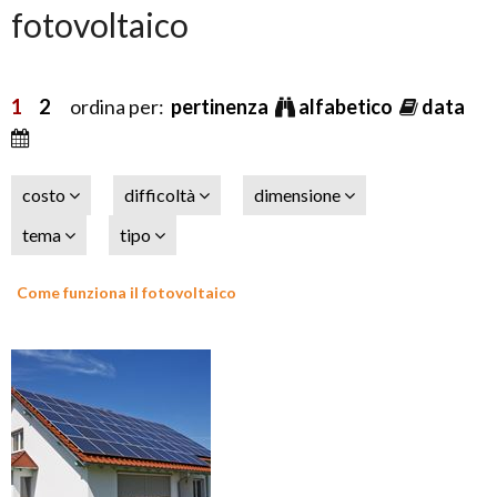
fotovoltaico
1
2
ordina per:
pertinenza
alfabetico
data
costo
difficoltà
dimensione
tema
tipo
Come funziona il fotovoltaico