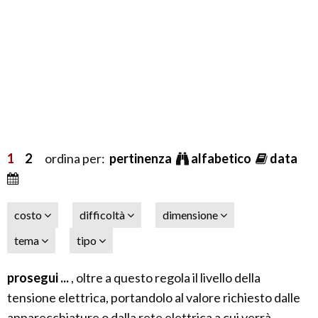
1
2
ordina per:
pertinenza
alfabetico
data
costo
difficoltà
dimensione
tema
tipo
prosegui ...
, oltre a questo regola il livello della
tensione elettrica, portandolo al valore richiesto dalle
apparecchiature o dalla rete elettrica a cui verrà