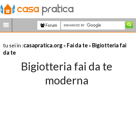
Forum
tu sei in :
casapratica.org
»
Fai da te
»
Bigiotteria fai
da te
Bigiotteria fai da te
moderna