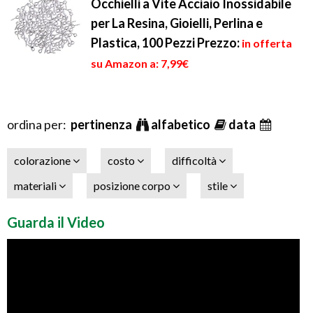
Occhielli a Vite Acciaio Inossidabile
per La Resina, Gioielli, Perlina e
Plastica, 100 Pezzi
Prezzo:
in offerta
su Amazon a: 7,99€
ordina per:
pertinenza
alfabetico
data
colorazione
costo
difficoltà
materiali
posizione corpo
stile
Guarda il Video