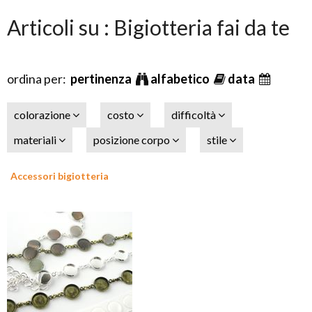
Articoli su : Bigiotteria fai da te
ordina per:
pertinenza
alfabetico
data
colorazione
costo
difficoltà
materiali
posizione corpo
stile
Accessori bigiotteria