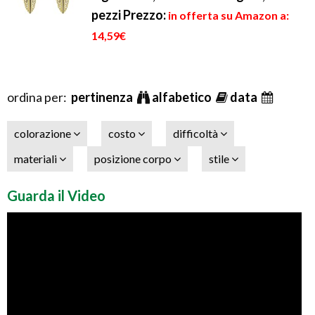
pezzi
Prezzo:
in offerta su Amazon a:
14,59€
ordina per:
pertinenza
alfabetico
data
colorazione
costo
difficoltà
materiali
posizione corpo
stile
Guarda il Video