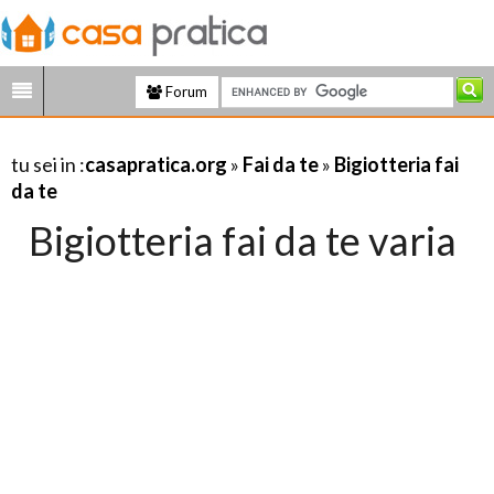
Forum
tu sei in :
casapratica.org
»
Fai da te
»
Bigiotteria fai
da te
Bigiotteria fai da te varia