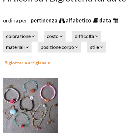
ordina per:
pertinenza
alfabetico
data
colorazione
costo
difficoltà
materiali
posizione corpo
stile
Bigiotteria artigianale