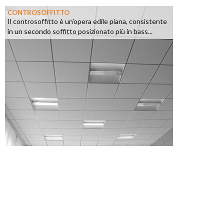
CONTROSOFFITTO
Il controsoffitto è un'opera edile piana, consistente
in un secondo soffitto posizionato più in bass...