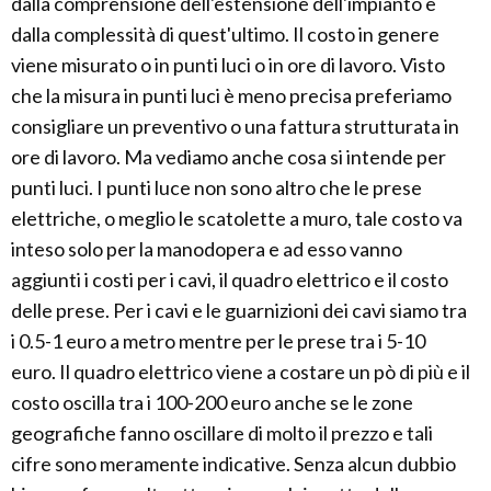
dalla comprensione dell'estensione dell'impianto e
dalla complessità di quest'ultimo. Il costo in genere
viene misurato o in punti luci o in ore di lavoro. Visto
che la misura in punti luci è meno precisa preferiamo
consigliare un preventivo o una fattura strutturata in
ore di lavoro. Ma vediamo anche cosa si intende per
punti luci. I punti luce non sono altro che le prese
elettriche, o meglio le scatolette a muro, tale costo va
inteso solo per la manodopera e ad esso vanno
aggiunti i costi per i cavi, il quadro elettrico e il costo
delle prese. Per i cavi e le guarnizioni dei cavi siamo tra
i 0.5-1 euro a metro mentre per le prese tra i 5-10
euro. Il quadro elettrico viene a costare un pò di più e il
costo oscilla tra i 100-200 euro anche se le zone
geografiche fanno oscillare di molto il prezzo e tali
cifre sono meramente indicative. Senza alcun dubbio