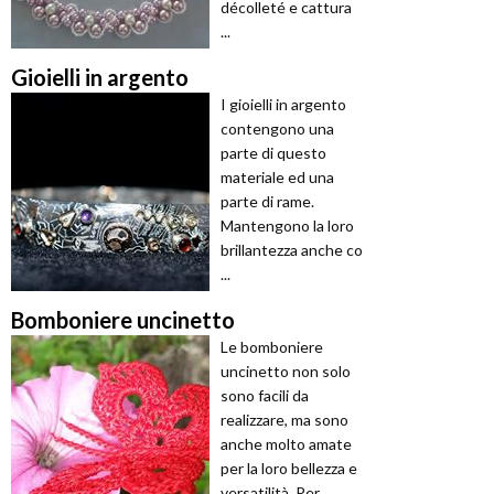
décolleté e cattura
...
Gioielli in argento
I gioielli in argento
contengono una
parte di questo
materiale ed una
parte di rame.
Mantengono la loro
brillantezza anche co
...
Bomboniere uncinetto
Le bomboniere
uncinetto non solo
sono facili da
realizzare, ma sono
anche molto amate
per la loro bellezza e
versatilità. Per ...