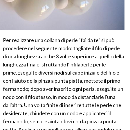
Per realizzare una collana di perle "fai da te" si può
procedere nel seguente modo: tagliate il filo di perle
di una lunghezza anche 3 volte superiore a quello della
lunghezza finale, sfruttando l'infilaperle per le
prime.Eseguite diversi nodi sul capo iniziale del filo e
con l'aiuto della pinza a punta piatta, mettete il primo
fermanodo; dopo aver inserito ogni perla, eseguite un
nodo con il filo stesso, in modo da distanziarle l'una
dall'altra. Una volta finite di inserire tutte le perle che
desiderate, chiudete con un nodo e applicateci il
fermanodo, sempre aiutandovi con la pinza a punta
piatta. Applicate un anellino metallico, aprendolo con