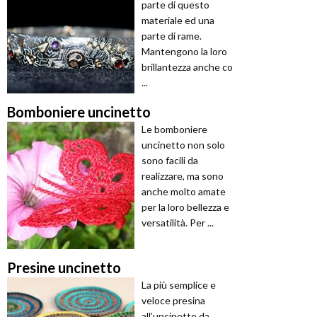
parte di questo
materiale ed una
parte di rame.
Mantengono la loro
brillantezza anche co
...
Bomboniere uncinetto
Le bomboniere
uncinetto non solo
sono facili da
realizzare, ma sono
anche molto amate
per la loro bellezza e
versatilità. Per ...
Presine uncinetto
La più semplice e
veloce presina
all’uncinetto da