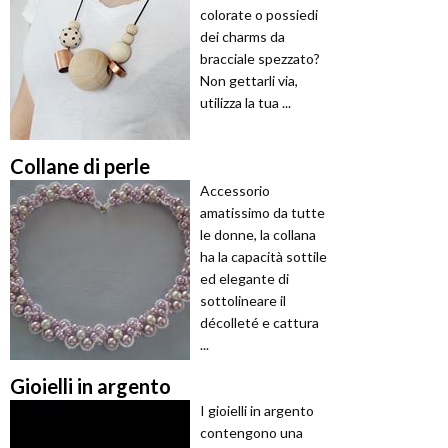
colorate o possiedi
dei charms da
bracciale spezzato?
Non gettarli via,
utilizza la tua ...
Collane di perle
Accessorio
amatissimo da tutte
le donne, la collana
ha la capacità sottile
ed elegante di
sottolineare il
décolleté e cattura
...
Gioielli in argento
I gioielli in argento
contengono una