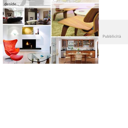
deside...
©2026 - casapratica.org - p.iva 03338800984
Pubblicità