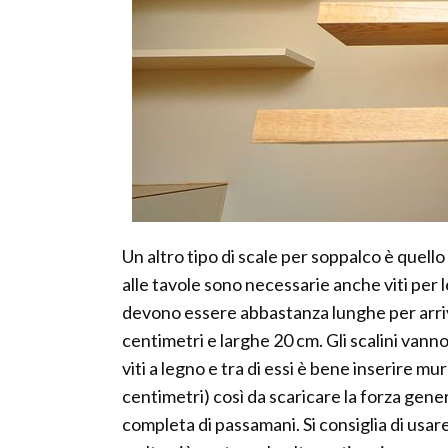
Un altro tipo di scale per soppalco è quell
alle tavole sono necessarie anche viti per l
devono essere abbastanza lunghe per arriv
centimetri e larghe 20 cm. Gli scalini vanno
viti a legno e tra di essi è bene inserire 
centimetri) così da scaricare la forza gene
completa di passamani. Si consiglia di usar