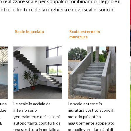
o realizzare scale per soppalco combinando il legno e il
tre le finiture della ringhiera e degli scalini sono in
Scale in acciaio
Scale esterne in
muratura
 una
Le scale in acciaio da
Le scale esterne in
 due
interno sono
muratura costituiscono il
l
generalmente dei sistemi
metodo più antico
 E
autoportanti, costituiti da
maggiormente adoperato
una struttura in metallo a
per collegare due piani di