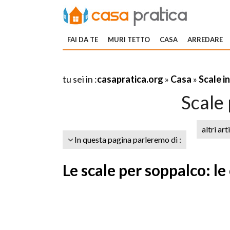
FAI DA TE
MURI TETTO
CASA
ARREDARE
tu sei in :
casapratica.org
»
Casa
»
Scale i
Scale
altri art
In questa pagina parleremo di :
Le scale per soppalco: le