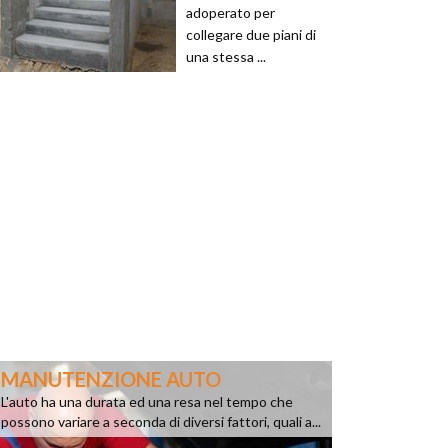
adoperato per
collegare due piani di
una stessa ...
MANUTENZIONE AUTO
L'auto ha una durata ed una resa nel tempo che
possono variare a seconda di diversi fattori, quali a...