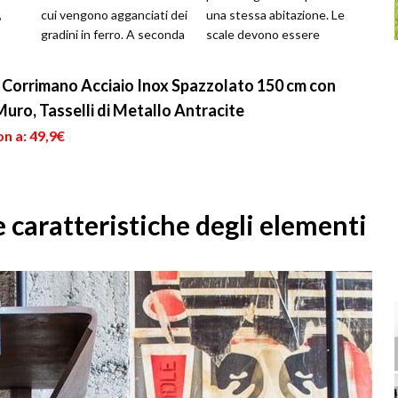
,
cui vengono agganciati dei
una stessa abitazione. Le
gradini in ferro. A seconda
scale devono essere
e le
dei modelli, possono
realizzate
essere o...
scrupolosamente
Corrimano Acciaio Inox Spazzolato 150 cm con
seguendo le n...
Muro, Tasselli di Metallo Antracite
n a: 49,9€
e caratteristiche degli elementi