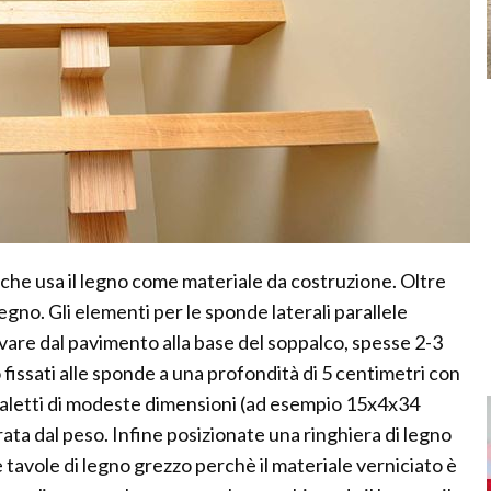
o che usa il legno come materiale da costruzione. Oltre
egno. Gli elementi per le sponde laterali parallele
are dal pavimento alla base del soppalco, spesse 2-3
 fissati alle sponde a una profondità di 5 centimetri con
muraletti di modeste dimensioni (ad esempio 15x4x34
rata dal peso. Infine posizionate una ringhiera di legno
e tavole di legno grezzo perchè il materiale verniciato è