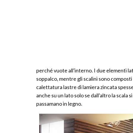
perché vuote all'interno. I due elementi la
soppalco, mentre gli scalini sono composti d
calettatura lastre di lamiera zincata spes
anche su un lato solo se dall'altro la scal
passamano in legno.