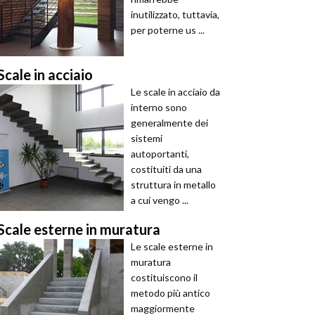
inutilizzato, tuttavia,
per poterne us ...
Scale in acciaio
Le scale in acciaio da
interno sono
generalmente dei
sistemi
autoportanti,
costituiti da una
struttura in metallo
a cui vengo ...
Scale esterne in muratura
Le scale esterne in
muratura
costituiscono il
metodo più antico
maggiormente