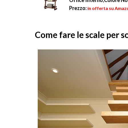
Office Interno,Colore N
Prezzo:
in offerta su Amazo
Come fare le scale per s