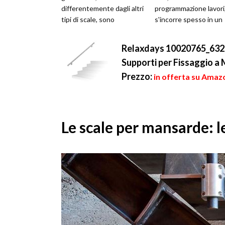
differentemente dagli altri
programmazione lavori
tipi di scale, sono
s'incorre spesso in un
circondati o sostenuti dal
quesito: per progettar
basso da un'intelaiatura
scal...
Relaxdays 10020765_632 
b...
Supporti per Fissaggio a 
Prezzo:
in offerta su Amazo
Le scale per mansarde: l