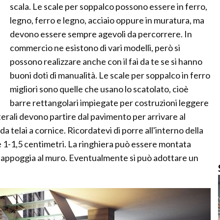
scala. Le scale per soppalco possono essere in ferro,
legno, ferro e legno, acciaio oppure in muratura, ma
devono essere sempre agevoli da percorrere. In
commercio ne esistono di vari modelli, però si
possono realizzare anche con il fai da te se si hanno
buoni doti di manualità. Le scale per soppalco in ferro
migliori sono quelle che usano lo scatolato, cioè
barre rettangolari impiegate per costruzioni leggere
terali devono partire dal pavimento per arrivare al
a telai a cornice. Ricordatevi di porre all'interno della
se 1-1,5 centimetri. La ringhiera può essere montata
a si appoggia al muro. Eventualmente si può adottare un