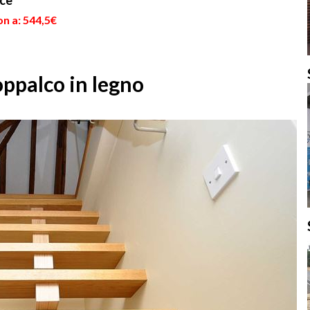
oce
n a: 544,5€
oppalco in legno