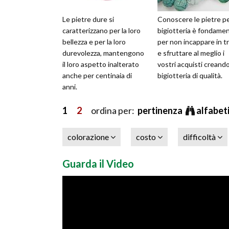
Le pietre dure si
Conoscere le pietre p
caratterizzano per la loro
bigiotteria è fondame
bellezza e per la loro
per non incappare in t
durevolezza, mantengono
e sfruttare al meglio i
il loro aspetto inalterato
vostri acquisti creand
anche per centinaia di
bigiotteria di qualità.
anni.
1
2
ordina per:
pertinenza
alfabet
colorazione
costo
difficoltà
Guarda il Video