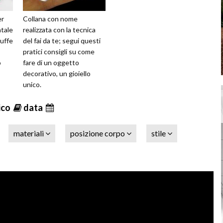
er
Collana con nome
ntale
realizzata con la tecnica
ruffe
del fai da te; segui questi
pratici consigli su come
o
fare di un oggetto
decorativo, un gioiello
unico.
ico
data
materiali
posizione corpo
stile