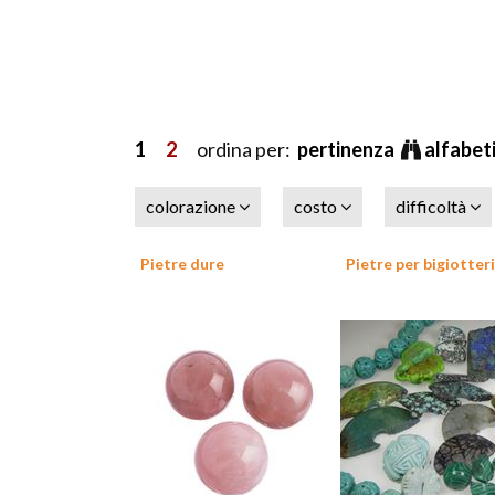
1
2
ordina per:
pertinenza
alfabet
colorazione
costo
difficoltà
Pietre dure
Pietre per bigiotter