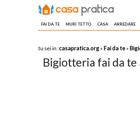
FAI DA TE
MURI TETTO
CASA
ARREDARE
tu sei in :
casapratica.org
»
Fai da te
»
Bigi
Bigiotteria fai da t