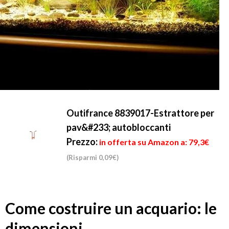
Outifrance 8839017-Estrattore per
pav&#233; autobloccanti
Prezzo:
in offerta su Amazon a: 79,3€
(Risparmi 0,09€)
Come costruire un acquario: le
dimensioni