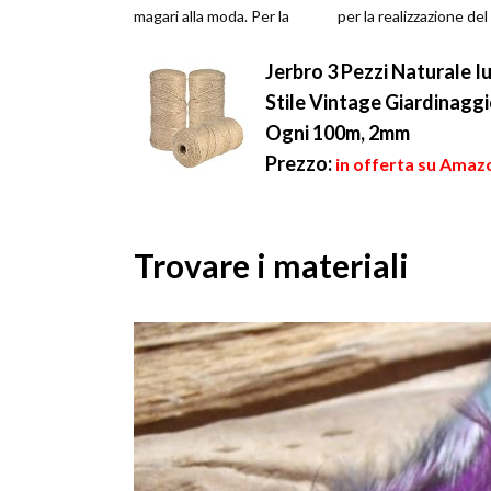
magari alla moda. Per la
per la realizzazione del
crisi o per inv...
bracciale è semplice. Se
Jerbro 3 Pezzi Naturale 
Stile Vintage Giardinaggi
Ogni 100m, 2mm
Prezzo:
in offerta su Amazo
Trovare i materiali