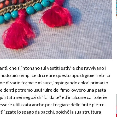
anti, che si intonano sui vestiti estivi e che ravvivano i
 modo più semplice di creare questo tipo di gioielli etnici
rline di varie forme e misure, impiegando colori primari o
i e denti potremo usufruire del fimo, ovvero una pasta
istata nei negozi di "fai da te" ed in alcune cartolerie
essere utilizzata anche per forgiare delle finte pietre.
utilizzate lo spago da pacchi, poiché la sua struttura