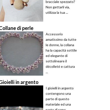
bracciale spezzato?
Non gettarli via,
utilizza la tua ...
Collane di perle
Accessorio
amatissimo da tutte
le donne, la collana
ha la capacità sottile
ed elegante di
sottolineare il
décolleté e cattura
...
Gioielli in argento
I gioielli in argento
contengono una
parte di questo
materiale ed una
parte di rame.