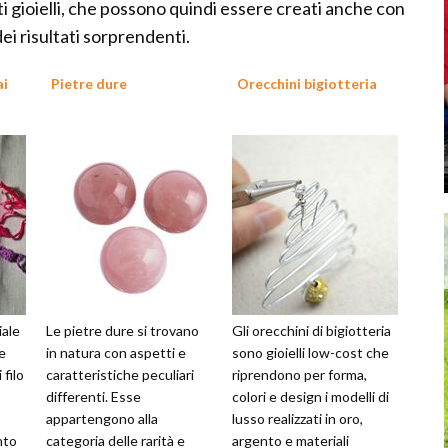
ti gioielli, che possono quindi essere creati anche con
ei risultati sorprendenti.
ai
Pietre dure
Orecchini bigiotteria
iale
Le pietre dure si trovano
Gli orecchini di bigiotteria
e
in natura con aspetti e
sono gioielli low-cost che
 filo
caratteristiche peculiari
riprendono per forma,
differenti. Esse
colori e design i modelli di
appartengono alla
lusso realizzati in oro,
nto
categoria delle rarità e
argento e materiali