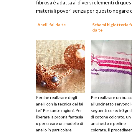
fibrosa è adatta ai diversi elementi di ques
materiali poveri senza per questo negare d
Anelli fai da te
Schemi bigiotteria f
da te
Perchè realizzare degli
Per realizzare un bracc
anelli con la tecnica del fai
all'uncinetto servono l
te? Per tante ragioni. Per
seguenti cose: 50 gr di
liberare la propria fantasia
di cotone colorato, un
o per creare un modello di
uncinetto e perline
anello in particolare,
colorate. Il procedime