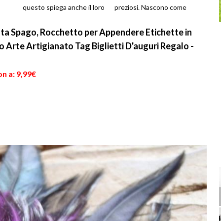
questo spiega anche il loro
preziosi. Nascono come
...
prezzo, a volte composto
versione povera degli ore...
da parecchi...
Iuta Spago, Rocchetto per Appendere Etichette in
o Arte Artigianato Tag Biglietti D'auguri Regalo -
n a: 9,99€