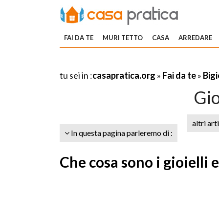
FAI DA TE
MURI TETTO
CASA
ARREDARE
tu sei in :
casapratica.org
»
Fai da te
»
Bigi
Gio
altri art
In questa pagina parleremo di :
Che cosa sono i gioielli e