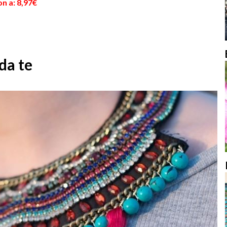
n a: 8,97€
 da te