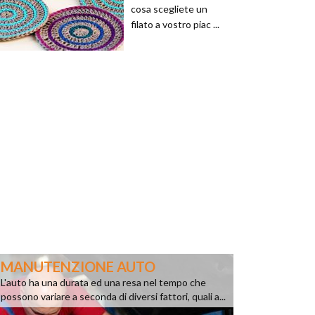
cosa scegliete un
filato a vostro piac ...
MANUTENZIONE AUTO
L'auto ha una durata ed una resa nel tempo che
possono variare a seconda di diversi fattori, quali a...