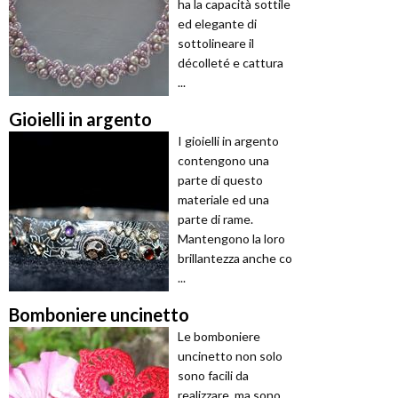
ha la capacità sottile
ed elegante di
sottolineare il
décolleté e cattura
...
Gioielli in argento
I gioielli in argento
contengono una
parte di questo
materiale ed una
parte di rame.
Mantengono la loro
brillantezza anche co
...
Bomboniere uncinetto
Le bomboniere
uncinetto non solo
sono facili da
realizzare, ma sono