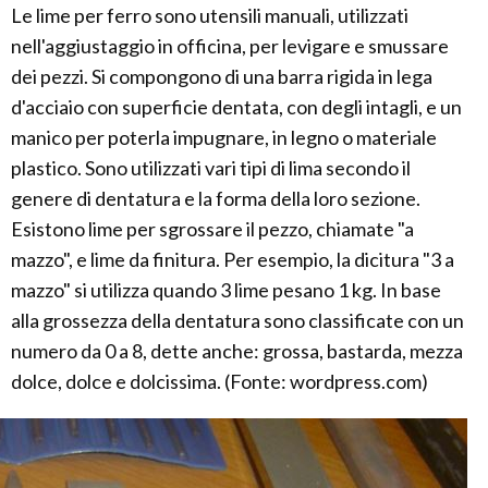
Le lime per ferro sono utensili manuali, utilizzati
nell'aggiustaggio in officina, per levigare e smussare
dei pezzi. Si compongono di una barra rigida in lega
d'acciaio con superficie dentata, con degli intagli, e un
manico per poterla impugnare, in legno o materiale
plastico. Sono utilizzati vari tipi di lima secondo il
genere di dentatura e la forma della loro sezione.
Esistono lime per sgrossare il pezzo, chiamate "a
mazzo", e lime da finitura. Per esempio, la dicitura "3 a
mazzo" si utilizza quando 3 lime pesano 1 kg. In base
alla grossezza della dentatura sono classificate con un
numero da 0 a 8, dette anche: grossa, bastarda, mezza
dolce, dolce e dolcissima. (Fonte: wordpress.com)