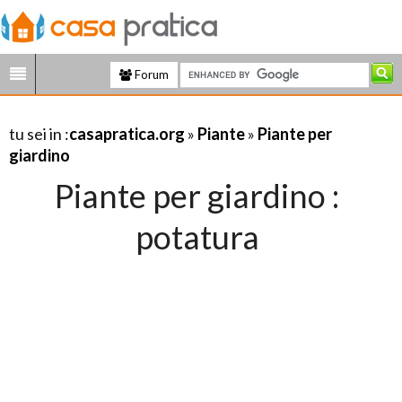
Forum
tu sei in :
casapratica.org
»
Piante
»
Piante per
giardino
Piante per giardino :
potatura