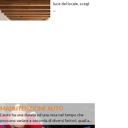
luce del locale, scegl
...
MANUTENZIONE AUTO
L'auto ha una durata ed una resa nel tempo che
possono variare a seconda di diversi fattori, quali a...