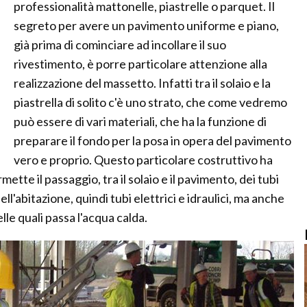
professionalità mattonelle, piastrelle o parquet. Il
segreto per avere un pavimento uniforme e piano,
già prima di cominciare ad incollare il suo
rivestimento, è porre particolare attenzione alla
realizzazione del massetto. Infatti tra il solaio e la
piastrella di solito c'è uno strato, che come vedremo
può essere di vari materiali, che ha la funzione di
preparare il fondo per la posa in opera del pavimento
vero e proprio. Questo particolare costruttivo ha
te il passaggio, tra il solaio e il pavimento, dei tubi
ll'abitazione, quindi tubi elettrici e idraulici, ma anche
le quali passa l'acqua calda.