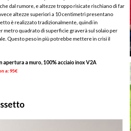
 che dal rumore, e altezze troppo risicate rischiano di far
nvece altezze superiori a 10 centimetri presentano
setto è realizzato tradizionalmente, quindi in
er metro quadrato di superficie graverà sul solaio per
le. Questo peso in più potrebbe mettere in crisi il
on apertura a muro, 100% acciaio inox V2A
on a: 95€
assetto