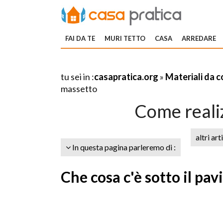
FAI DA TE
MURI TETTO
CASA
ARREDARE
tu sei in :
casapratica.org
»
Materiali da 
massetto
Come reali
altri art
In questa pagina parleremo di :
Che cosa c'è sotto il pa