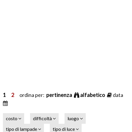
1
2
ordina per:
pertinenza
alfabetico
data
costo
difficoltà
luogo
tipo di lampade
tipo di luce