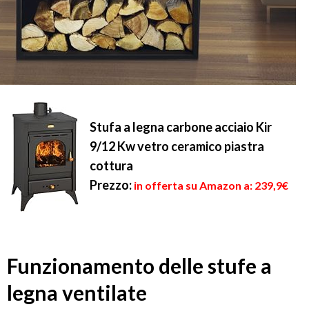
Stufa a legna carbone acciaio Kir
9/12 Kw vetro ceramico piastra
cottura
Prezzo:
in offerta su Amazon a: 239,9€
Funzionamento delle stufe a
legna ventilate