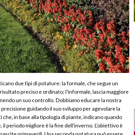
ticano due tipi di potature: la formale, che segue un
isultato preciso e ordinato; l'informale, lascia maggiore
ntenendo un suo controllo. Dobbiamo educare la nostra
e precisione guidando il suo sviluppo per agevolare la
i che, in base alla tipologia di piante, indicano quando
 il periodo migliore è la fine dell'inverno. L'obiettivo è
e nascite primaverili. Una seconda potatura può essere