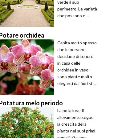
verde il suo
perimetro. Le varietà
che possono e ...
Potare orchidea
Capita molto spesso
che le persone
decidano di tenere
in casa delle
orchidee in vaso:
sono piante molto
eleganti dai fiori st ...
Potatura melo periodo
La potatura di
allevamento segue
la crescita della
pianta nei suoi primi
anni di vita, per