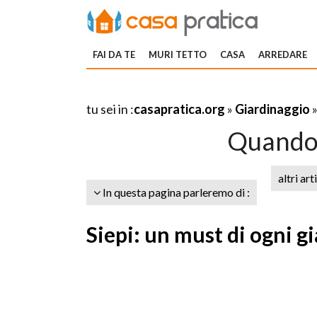
FAI DA TE
MURI TETTO
CASA
ARREDARE
tu sei in :
casapratica.org
»
Giardinaggio
Quando 
altri art
In questa pagina parleremo di :
Siepi: un must di ogni g