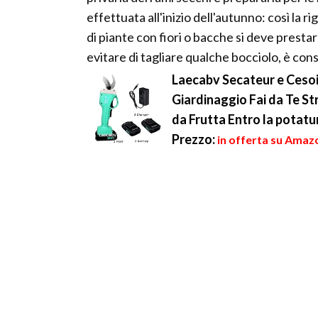
effettuata all'inizio dell'autunno: così la 
di piante con fiori o bacche si deve prest
evitare di tagliare qualche bocciolo, è consi
Laecabv Secateur e Cesoi
Giardinaggio Fai da Te S
da Frutta Entro la potatur
Prezzo:
in offerta su Amaz