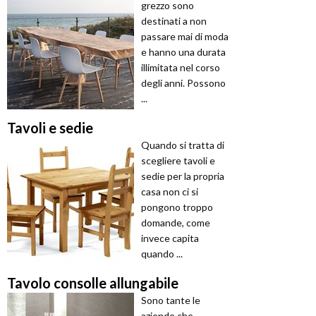
grezzo sono
destinati a non
passare mai di moda
e hanno una durata
illimitata nel corso
degli anni. Possono
...
Tavoli e sedie
Quando si tratta di
scegliere tavoli e
sedie per la propria
casa non ci si
pongono troppo
domande, come
invece capita
quando ...
Tavolo consolle allungabile
Sono tante le
aziende che