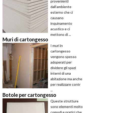
provenienti
dall'ambiente
esterno che ci
causano
inquinamento
acustico e ci
mettono di ...
Muri di cartongesso
I muri in
cartongesso
vengono spesso
adoperati per
dividere gli spazi
interni di una
abitazione ma anche
per realizzare contr
...
Botole per cartongesso
Queste strutture
sono elementi molto
comodi e pratici che