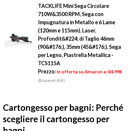
TACKLIFE Mini Sega Circolare
710W&3500 RPM, Sega con
Impugnatura in Metallo e 6 Lame
(120mm e 115mm), Laser,
Profondit&#224; di Taglio 46mm
(90&#176;), 35mm (45&#176;), Sega
per Legno, Piastrella Metallica -
TCS115A
Prezzo:
in offerta su Amazon a: 84,99€
(Risparmi 65€)
Cartongesso per bagni: Perché
scegliere il cartongesso per
bagni