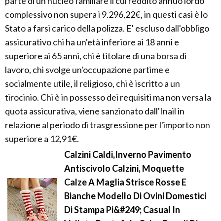
parte di un nucleo familiare il cui reddito annuo lordo
complessivo non supera i 9.296,22€, in questi casi è lo
Stato a farsi carico della polizza. E' escluso dall'obbligo
assicurativo chi ha un'età inferiore ai 18 anni e
superiore ai 65 anni, chi è titolare di una borsa di
lavoro, chi svolge un'occupazione partime e
socialmente utile, il religioso, chi è iscritto a un
tirocinio. Chi è in possesso dei requisiti ma non versa la
quota assicurativa, viene sanzionato dall'Inail in
relazione al periodo di trasgressione per l'importo non
superiore a 12,91€.
Calzini Caldi,Inverno Pavimento
Antiscivolo Calzini, Moquette
Calze A Maglia Strisce Rosse E
Bianche Modello Di Ovini Domestici
Di Stampa Pi&#249; Casual In