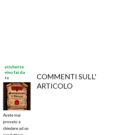
etichette
vino fai da
COMMENTI SULL'
te
ARTICOLO
Avete mai
provato a
chiedere ad un
produttore