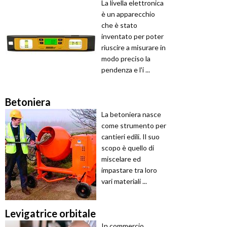
La livella elettronica
è un apparecchio
che è stato
inventato per poter
riuscire a misurare in
modo preciso la
pendenza e l'i ...
Betoniera
La betoniera nasce
come strumento per
cantieri edili. Il suo
scopo è quello di
miscelare ed
impastare tra loro
vari materiali ...
Levigatrice orbitale
In commercio